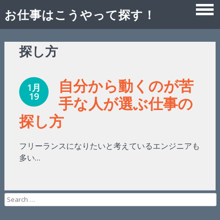
お仕事はこうやって探す！
Skip
探し方
to
content
自分から動くのが苦
1月
19
手な人が選ぶ仕事の
探し方
フリーランスになりたいと考えているエンジニアも
多い…
Search
for: