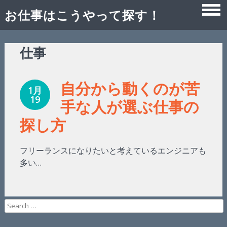
お仕事はこうやって探す！
Skip
仕事
to
content
自分から動くのが苦
1月
19
手な人が選ぶ仕事の
探し方
フリーランスになりたいと考えているエンジニアも
多い…
Search
for: